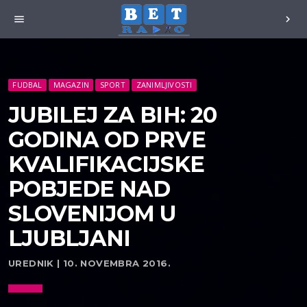
menu
chevron_right
FUDBAL
MAGAZIN
SPORT
ZANIMLJIVOSTI
JUBILEJ ZA BIH: 20
GODINA OD PRVE
KVALIFIKACIJSKE
POBJEDE NAD
SLOVENIJOM U
LJUBLJANI
UREDNIK | 10. NOVEMBRA 2016.