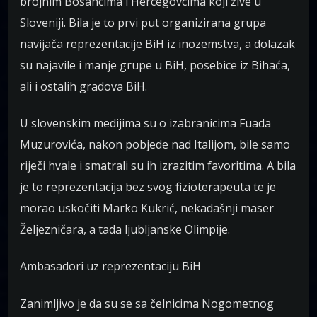
brojnim Bosancima i Hercegovcima koji žive u
Sloveniji. Bila je to prvi put organizirana grupa
navijača reprezentacije BiH iz inozemstva, a dolazak
su najavile i manje grupe u BiH, posebice iz Bihaća,
ali i ostalih gradova BiH.
U slovenskim medijima su o izabranicima Fuada
Muzurovića, nakon pobjede nad Italijom, bile samo
riječi hvale i smatrali su ih izrazitim favoritima. A bila
je to reprezentacija bez svog fizioterapeuta te je
morao uskočiti Marko Kukrić, nekadašnji maser
Željezničara, a tada ljubljanske Olimpije.
Ambasadori uz reprezentaciju BiH
Zanimljivo je da su se sa čelnicima Nogometnog