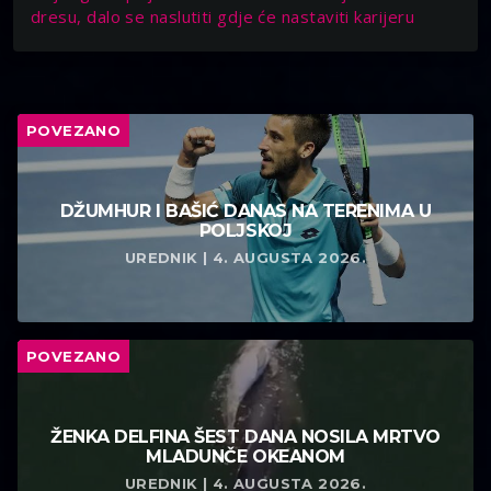
dresu, dalo se naslutiti gdje će nastaviti karijeru
POVEZANO
DŽUMHUR I BAŠIĆ DANAS NA TERENIMA U
POLJSKOJ
UREDNIK | 4. AUGUSTA 2026.
POVEZANO
ŽENKA DELFINA ŠEST DANA NOSILA MRTVO
MLADUNČE OKEANOM
UREDNIK | 4. AUGUSTA 2026.