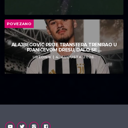
POVEZANO
ALAJBEGOVIĆ PRIJE TRANSFERA TRENIRAO U
PJANIĆEVOM DRESU, DALO SE ...
UREDNIK | 4. AUGUSTA 2026.