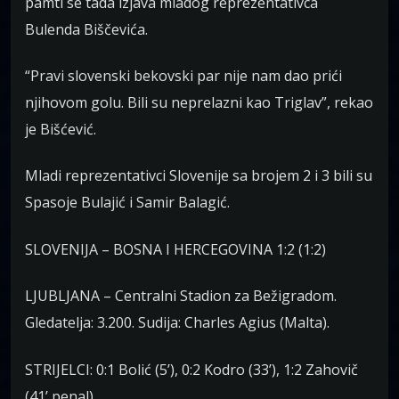
pamti se tada izjava mladog reprezentativca
Bulenda Biščevića.
“Pravi slovenski bekovski par nije nam dao prići
njihovom golu. Bili su neprelazni kao Triglav”, rekao
je Bišćević.
Mladi reprezentativci Slovenije sa brojem 2 i 3 bili su
Spasoje Bulajić i Samir Balagić.
SLOVENIJA – BOSNA I HERCEGOVINA 1:2 (1:2)
LJUBLJANA – Centralni Stadion za Bežigradom.
Gledatelja: 3.200. Sudija: Charles Agius (Malta).
STRIJELCI: 0:1 Bolić (5’), 0:2 Kodro (33’), 1:2 Zahovič
(41’ penal).