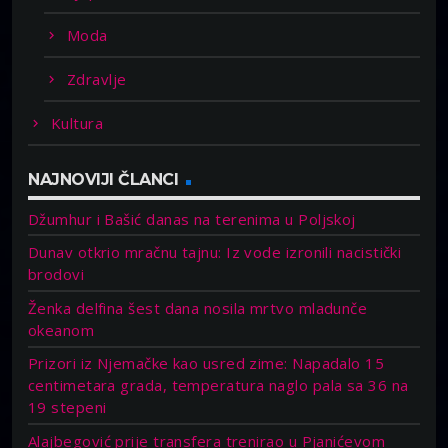
Moda
Zdravlje
Kultura
NAJNOVIJI ČLANCI
Džumhur i Bašić danas na terenima u Poljskoj
Dunav otkrio mračnu tajnu: Iz vode izronili nacistički
brodovi
Ženka delfina šest dana nosila mrtvo mladunče
okeanom
Prizori iz Njemačke kao usred zime: Napadalo 15
centimetara grada, temperatura naglo pala sa 36 na
19 stepeni
Alajbegović prije transfera trenirao u Pjanićevom