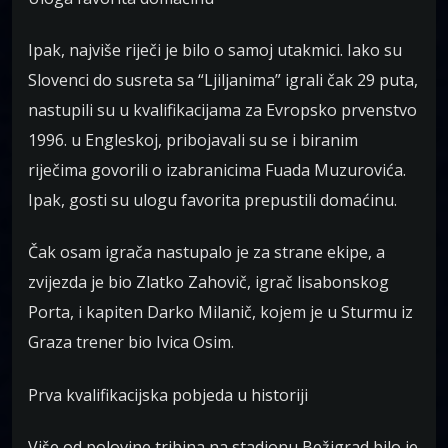
Ipak, najviše riječi je bilo o samoj utakmici. Iako su
Slovenci do susreta sa “Ljiljanima” igrali čak 29 puta,
nastupili su u kvalifikacijama za Evropsko prvenstvo
1996. u Engleskoj, pribojavali su se i biranim
riječima govorili o izabranicima Fuada Muzurovića.
Ipak, gosti su ulogu favorita prepustili domaćinu.
Čak osam igrača nastupalo je za strane ekipe, a
zvijezda je bio Zlatko Zahovič, igrač lisabonskog
Porta, i kapiten Darko Milanič, kojem je u Sturmu iz
Graza trener bio Ivica Osim.
Prva kvalifikacijska pobjeda u historiji
Više od polovine tribina na stadionu Bežigrad bilo je