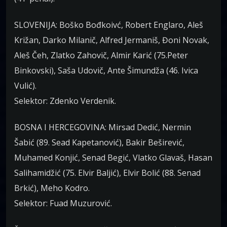
SLOVENIJA: Boško Bođkoivć, Robert Englaro, Aleš
Križan, Darko Milanič, Alfred Jermaniš, Đoni Novak,
Aleš Čeh, Zlatko Zahovič, Almir Karić (75.Peter
Binkovski), Saša Udovič, Ante Šimundža (46. Ivica
Vulić).
Selektor: Zdenko Verdenik.
BOSNA I HERCEGOVINA: Mirsad Dedić, Nermin
Šabić (89. Sead Kapetanović), Bakir Beširević,
Muhamed Konjić, Senad Begić, Vlatko Glavaš, Hasan
Salihamidžić (75. Elvir Baljić), Elvir Bolić (88. Senad
Brkić), Meho Kodro.
Selektor: Fuad Muzurović.