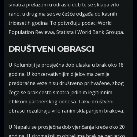
smatra prelazom u odraslu dob te se sklapa vrlo
rano, u drugima se sve češće odgađa do kasnih
tridesetih godina. To potvrđuju podaci World
Population Reviewa, Statista i World Bank Groupa.
DRUŠTVENI OBRASCI
U Kolumbiji je prosječna dob ulaska u brak oko 18
godina. U konzervativnijim dijelovima zemlje
predbračne veze nisu društveno prihvaćene, zbog
čega se brak često smatra jedinim legitimnim
oblikom partnerskog odnosa. Takvi društveni
obrasci rezultiraju vrlo ranim sklapanjem brakova.
U Nepalu se prosječna dob vjenčanja kreće oko 20
godina. U siromašnijim obiteljima brak se nerijetko