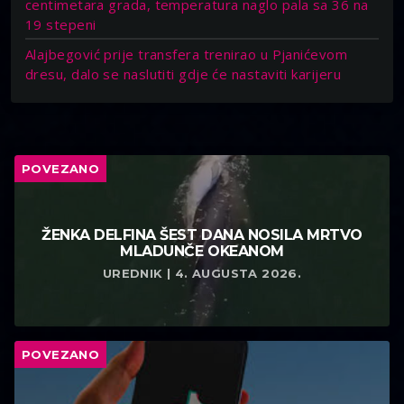
centimetara grada, temperatura naglo pala sa 36 na
19 stepeni
Alajbegović prije transfera trenirao u Pjanićevom
dresu, dalo se naslutiti gdje će nastaviti karijeru
POVEZANO
ŽENKA DELFINA ŠEST DANA NOSILA MRTVO
MLADUNČE OKEANOM
UREDNIK | 4. AUGUSTA 2026.
POVEZANO