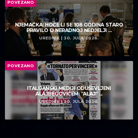
POVEZANO
NJEMAČKA: HOĆE LI SE 108 GODINA STARO
PRAVILO O NERADNOJ NEDJELJI ...
UREDNIK | 30. JULA 2026.
POVEZANO
ITALIJANSKI MEDIJI ODUŠEVLJENI
ALAJBEGOVIĆEM: “ALAJ” ...
UREDNIK | 30. JULA 2026.