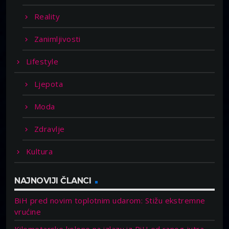
Reality
Zanimljivosti
Lifestyle
Ljepota
Moda
Zdravlje
Kultura
NAJNOVIJI ČLANCI
BiH pred novim toplotnim udarom: Stižu ekstremne
vrućine
Kilometarske kolone na izlazu iz BiH od ranog jutra