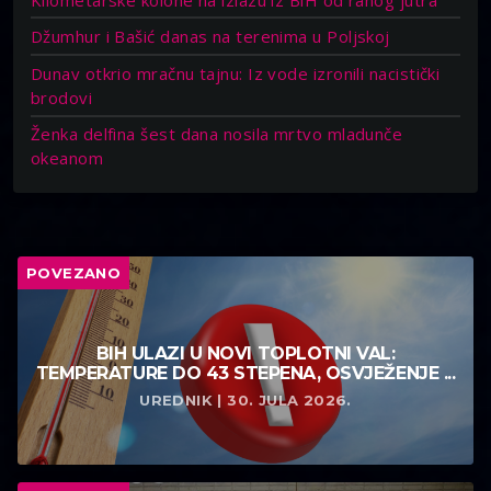
Džumhur i Bašić danas na terenima u Poljskoj
Dunav otkrio mračnu tajnu: Iz vode izronili nacistički
brodovi
Ženka delfina šest dana nosila mrtvo mladunče
okeanom
POVEZANO
BIH ULAZI U NOVI TOPLOTNI VAL:
TEMPERATURE DO 43 STEPENA, OSVJEŽENJE ...
UREDNIK | 30. JULA 2026.