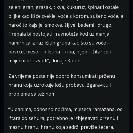
zeleni grah, grašak, tikva, kukuruz, špinat i ostale
biljke kao lišće cvekle, voće s korom, sušeno voće, a
naročito kajsije, smokve, šljive, bademi i drugo…
Trebala bi postojati i ravnoteža kod uzimanja
namirnica iz različitih grupa kao što su voće –
povrće, meso – piletina – riba, hljeb – žitarice i
mliječni proizvodi”, dodaje Koluh.
Za vrijeme posta nije dobro konzumirati prženu
hranu koja uzrokuje lošu probavu, žgaravicu i
probleme sa težinom.
“U danima, odnosno noćima, mjeseca ramazana, od
iftara do sehura, potrebno je izbjegavati prženu i
masnu hranu, hranu koja sadrži previše šećera,