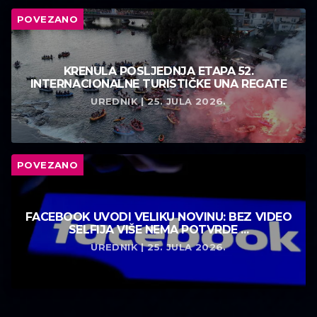
POVEZANO
KRENULA POSLJEDNJA ETAPA 52.
INTERNACIONALNE TURISTIČKE UNA REGATE
UREDNIK | 25. JULA 2026.
POVEZANO
FACEBOOK UVODI VELIKU NOVINU: BEZ VIDEO
SELFIJA VIŠE NEMA POTVRDE ...
UREDNIK | 25. JULA 2026.