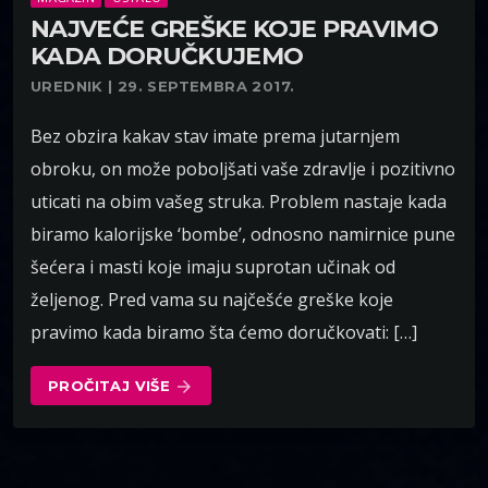
NAJVEĆE GREŠKE KOJE PRAVIMO
KADA DORUČKUJEMO
UREDNIK | 29. SEPTEMBRA 2017.
Bez obzira kakav stav imate prema jutarnjem
obroku, on može poboljšati vaše zdravlje i pozitivno
uticati na obim vašeg struka. Problem nastaje kada
biramo kalorijske ‘bombe’, odnosno namirnice pune
šećera i masti koje imaju suprotan učinak od
željenog. Pred vama su najčešće greške koje
pravimo kada biramo šta ćemo doručkovati: […]
PROČITAJ VIŠE
arrow_forward