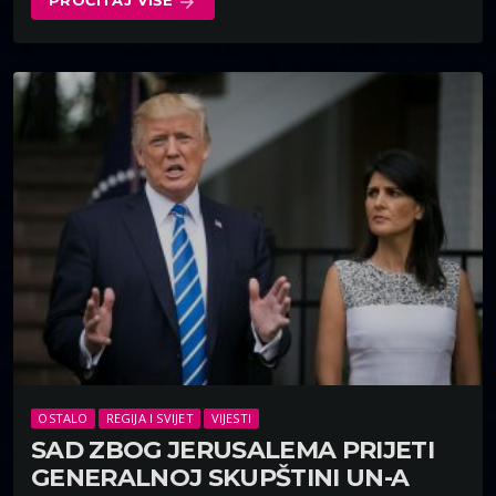
PROČITAJ VIŠE
arrow_forward
OSTALO
REGIJA I SVIJET
VIJESTI
SAD ZBOG JERUSALEMA PRIJETI
GENERALNOJ SKUPŠTINI UN-A