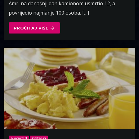
Amri na današnji dan kamionom usmrtio 12, a
povrijedio najmanje 100 osoba. […]
PROČITAJ VIŠE
arrow_forward
MAGAZIN
OSTALO