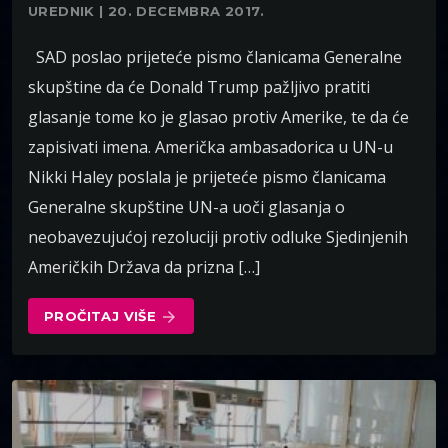
UREDNIK | 20. DECEMBRA 2017.
SAD poslao prijeteće pismo članicama Generalne
skupštine da će Donald Trump pažljivo pratiti
glasanje tome ko je glasao protiv Amerike, te da će
zapisivati imena. Američka ambasadorica u UN-u
Nikki Haley poslala je prijeteće pismo članicama
Generalne skupštine UN-a uoči glasanja o
neobavezujućoj rezoluciji protiv odluke Sjedinjenih
Američkih Država da prizna […]
PROČITAJ VIŠE
arrow_forward