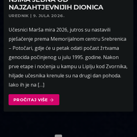
NAJZAHTJEVNIJIH DIONICA
UREDNIK | 9. JULA 2026.
Učesnici Marša mira 2026, jutros su nastavili
pješačenje prema Memorijalnom centru Srebrenica
– Potočari, gdje će u petak odati počast žrtvama
genocida počinjenog u julu 1995. godine. Nakon
prve etape i noćenja u kampu u Liplju kod Zvornika,
hiljade učesnika krenule su na drugi dan pohoda.
Iako ih je na […]
PROČITAJ VIŠE
arrow_forward