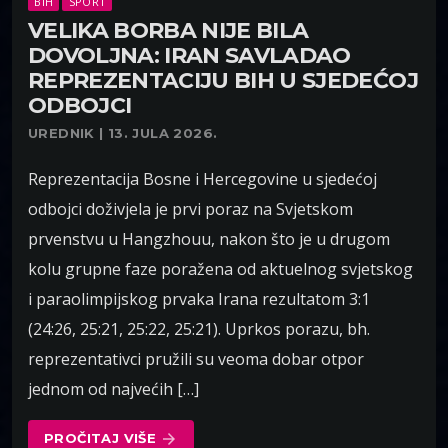
BIH
SPORT
VELIKA BORBA NIJE BILA
DOVOLJNA: IRAN SAVLADAO
REPREZENTACIJU BIH U SJEDEĆOJ
ODBOJCI
UREDNIK | 13. JULA 2026.
Reprezentacija Bosne i Hercegovine u sjedećoj
odbojci doživjela je prvi poraz na Svjetskom
prvenstvu u Hangzhouu, nakon što je u drugom
kolu grupne faze poražena od aktuelnog svjetskog
i paraolimpijskog prvaka Irana rezultatom 3:1
(24:26, 25:21, 25:22, 25:21). Uprkos porazu, bh.
reprezentativci pružili su veoma dobar otpor
jednom od najvećih […]
PROČITAJ VIŠE
arrow_forward