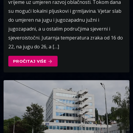
vrijeme uz umjeren razvoj oblačnosti. Tokom dana
su mogući lokalni pljuskovi i grmljavina. Vjetar slab
do umjeren na jugu i jugozapadnu južni i
jugozapadni, a u ostalim područjima sjeverni i
sjeveroistočni. Jutarnja temperatura zraka od 16 do
22, na jugu do 26, a […]
PROČITAJ VIŠE
arrow_forward