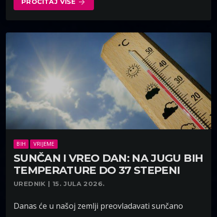
PROČITAJ VIŠE
arrow_forward
BIH
VRIJEME
SUNČAN I VREO DAN: NA JUGU BIH
TEMPERATURE DO 37 STEPENI
UREDNIK | 15. JULA 2026.
Danas će u našoj zemlji preovladavati sunčano