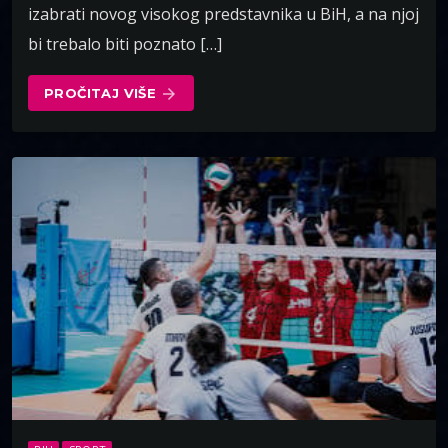
izabrati novog visokog predstavnika u BiH, a na njoj
bi trebalo biti poznato […]
PROČITAJ VIŠE
arrow_forward