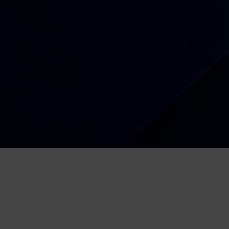
Radio
Kiša dobrih nota