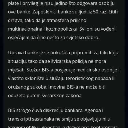
plate i privilegije nisu jedino što odgovara osoblju
ove banke. Zaposlenici banke su ljudi iz 50 različitih
država, tako da je atmosfera prilično
multinacionalna i kozmopolitska. Svi oni su vođeni
osjećajem da čine nešto za svjetsko dobro.
Uprava banke je se pokušala pripremiti za bilo koju
situaciju, tako da se švicarska policija ne mora
miješati. Stožer BIS-a posjeduje medicinsko osoblje i
vlastito sklonište u slučaju terorističkog napada ili
oružanog sukoba. Imovina BIS-a ne može biti
oduzeta putem švicarskog zakona.
BIS strogo čuva diskreciju bankara. Agenda i
transkripti sastanaka ne smiju se objavljuju ni u
kakvom obliku. Ponekad je dozvoljena konferencija