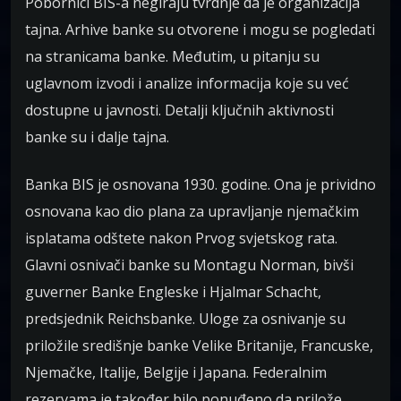
Pobornici BIS-a negiraju tvrdnje da je organizacija
tajna. Arhive banke su otvorene i mogu se pogledati
na stranicama banke. Međutim, u pitanju su
uglavnom izvodi i analize informacija koje su već
dostupne u javnosti. Detalji ključnih aktivnosti
banke su i dalje tajna.
Banka BIS je osnovana 1930. godine. Ona je prividno
osnovana kao dio plana za upravljanje njemačkim
isplatama odštete nakon Prvog svjetskog rata.
Glavni osnivači banke su Montagu Norman, bivši
guverner Banke Engleske i Hjalmar Schacht,
predsjednik Reichsbanke. Uloge za osnivanje su
priložile središnje banke Velike Britanije, Francuske,
Njemačke, Italije, Belgije i Japana. Federalnim
rezervama je također bilo ponuđeno da prilože