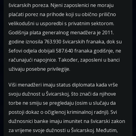
švicarskih poreza. Njeni zaposlenici ne moraju
plaćati porez na prihode koji su obično prilično
velikodušni u usporedbi s privatnim sektorom.
Godišnja plata generalnog menadžera je 2011.
godine iznosila 763.930 švicarskih franaka, dok su
šefovi odjela dobijali 587.640 franaka godišnje, ne
računajući napojnice. Također, zaposleni u banci
uživaju posebne privilegije.
Viši menadžeri imaju status diplomata kada vrše
svoju dužnost u Švicarskoj, što znači da njihove
torbe ne smiju se pregledaju (osim u slučaju da
postoji dokaz o očiglenoj kriminalnoj radnji). Svi
dužnosnici banke imaju imunitet na švicarski zakon
za vrijeme svoje dužnosti u Švicarskoj. Međutim,