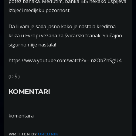
potez banaka. Međutim, banka BIS nekako uspijeva
izbjeći medijsku pozornost.
Da li vam je sada jasno kako je nastala kreditna
kriza u Evropi vezana za švicarski franak. Slučajno
sigurno niije nastala!
https://www.youtube.com/watch?v=-nXObZhSgU4
(D.Š.)
KOMENTARI
komentara
WRITTEN BY
UREDNIK