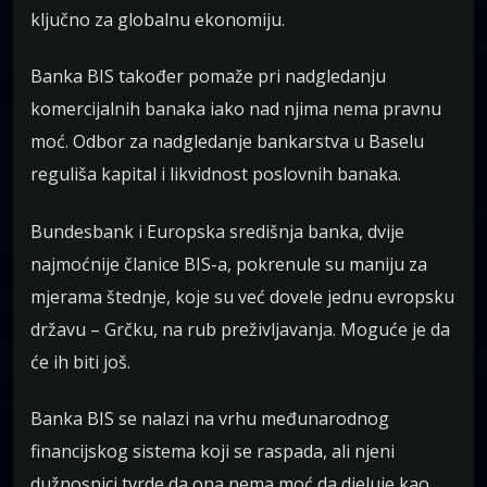
ključno za globalnu ekonomiju.
Banka BIS također pomaže pri nadgledanju
komercijalnih banaka iako nad njima nema pravnu
moć. Odbor za nadgledanje bankarstva u Baselu
reguliša kapital i likvidnost poslovnih banaka.
Bundesbank i Europska središnja banka, dvije
najmoćnije članice BIS-a, pokrenule su maniju za
mjerama štednje, koje su već dovele jednu evropsku
državu – Grčku, na rub preživljavanja. Moguće je da
će ih biti još.
Banka BIS se nalazi na vrhu međunarodnog
financijskog sistema koji se raspada, ali njeni
dužnosnici tvrde da ona nema moć da djeluje kao