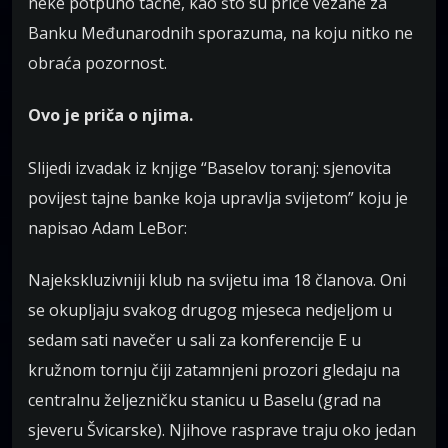
neke potpuno tačne, kao što su priče vezane za
Banku Međunarodnih sporazuma, na koju nitko ne
obraća pozornost.
Ovo je priča o njima.
Slijedi izvadak iz knjige “Baselov toranj: sjenovita
povijest tajne banke koja upravlja svijetom” koju je
napisao Adam LeBor:
Najekskluzivniji klub na svijetu ima 18 članova. Oni
se okupljaju svakog drugog mjeseca nedjeljom u
sedam sati navečer u sali za konferencije E u
kružnom tornju čiji zatamnjeni prozori gledaju na
centralnu željezničku stanicu u Baselu (grad na
sjeveru Švicarske). Njihove rasprave traju oko jedan