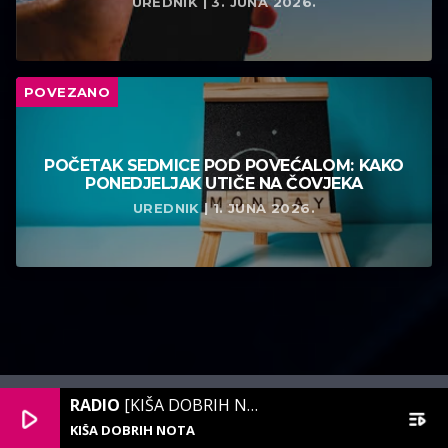
UREDNIK | 3. JUNA 2026.
POVEZANO
POČETAK SEDMICE POD POVEĆALOM: KAKO
PONEDJELJAK UTIČE NA ČOVJEKA
UREDNIK | 1. JUNA 2026.
RADIO
[KIŠA DOBRIH NOTA]
play_arrow
playlist_play
KIŠA DOBRIH NOTA