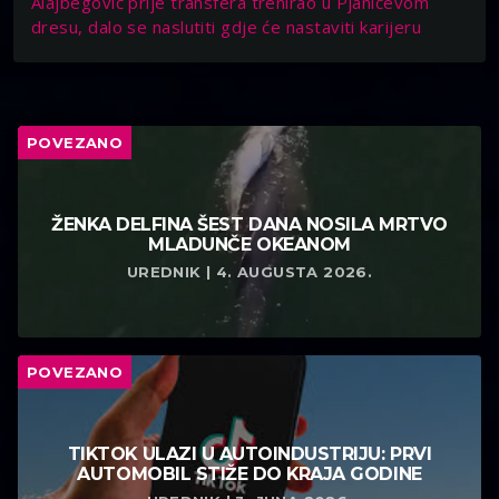
Alajbegović prije transfera trenirao u Pjanićevom
dresu, dalo se naslutiti gdje će nastaviti karijeru
POVEZANO
ŽENKA DELFINA ŠEST DANA NOSILA MRTVO
MLADUNČE OKEANOM
UREDNIK | 4. AUGUSTA 2026.
POVEZANO
TIKTOK ULAZI U AUTOINDUSTRIJU: PRVI
AUTOMOBIL STIŽE DO KRAJA GODINE