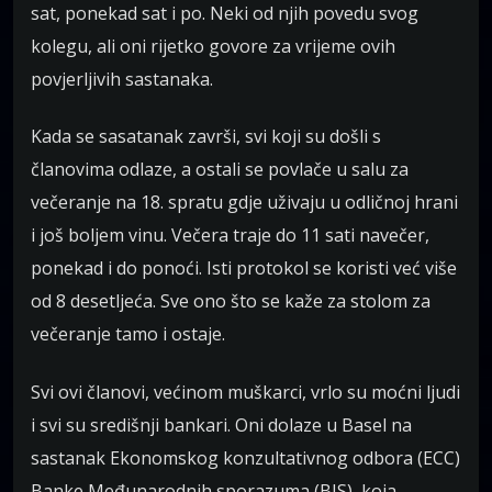
sat, ponekad sat i po. Neki od njih povedu svog
kolegu, ali oni rijetko govore za vrijeme ovih
povjerljivih sastanaka.
Kada se sasatanak završi, svi koji su došli s
članovima odlaze, a ostali se povlače u salu za
večeranje na 18. spratu gdje uživaju u odličnoj hrani
i još boljem vinu. Večera traje do 11 sati navečer,
ponekad i do ponoći. Isti protokol se koristi već više
od 8 desetljeća. Sve ono što se kaže za stolom za
večeranje tamo i ostaje.
Svi ovi članovi, većinom muškarci, vrlo su moćni ljudi
i svi su središnji bankari. Oni dolaze u Basel na
sastanak Ekonomskog konzultativnog odbora (ECC)
Banke Međunarodnih sporazuma (BIS), koja