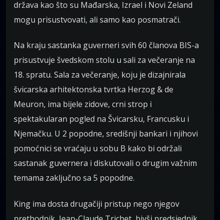
država kao što su Mađarska, Izrael i Novi Zeland
mogu prisustvovati, ali samo kao posmatrači.
Na kraju sastanka guverneri svih 60 članova BIS-a
prisustvuje švedskom stolu u sali za večeranje na
18. spratu. Sala za večeranje, koju je dizajnirala
švicarska arhitektonska tvrtka Herzog & de
Meuron, ima bijele zidove, crni strop i
spektakularan pogled na Švicarsku, Francusku i
Njemačku. U 2 popodne, središnji bankari i njihovi
pomoćnici se vraćaju u sobu B kako bi održali
sastanak guvernera i diskutovali o drugim važnim
temama zaključno sa 5 popodne.
King ima dosta drugačiji pristup nego njegov
prethodnik, Jean-Claude Trichet, bivši predsjednik