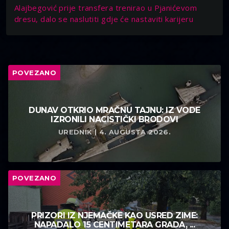
Alajbegović prije transfera trenirao u Pjanićevom
dresu, dalo se naslutiti gdje će nastaviti karijeru
POVEZANO
DUNAV OTKRIO MRAČNU TAJNU: IZ VODE
IZRONILI NACISTIČKI BRODOVI
UREDNIK | 4. AUGUSTA 2026.
POVEZANO
PRIZORI IZ NJEMAČKE KAO USRED ZIME:
NAPADALO 15 CENTIMETARA GRADA, ...