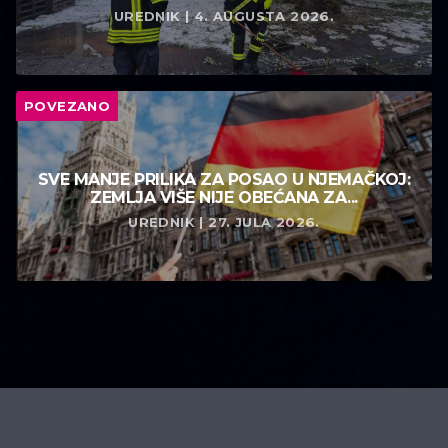
UREDNIK | 4. AUGUSTA 2026.
POVEZANO
SVE MANJE PRILIKA ZA POSAO U NJEMAČKOJ:
ZEMLJA VIŠE NIJE OBEĆANA ZA...
UREDNIK | 27. JULA 2026.