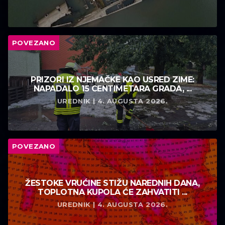
POVEZANO
PRIZORI IZ NJEMAČKE KAO USRED ZIME:
NAPADALO 15 CENTIMETARA GRADA, ...
UREDNIK | 4. AUGUSTA 2026.
POVEZANO
ŽESTOKE VRUĆINE STIŽU NAREDNIH DANA,
TOPLOTNA KUPOLA ĆE ZAHVATITI ...
UREDNIK | 4. AUGUSTA 2026.