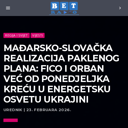
menu
chevron_right
REGIJA I SVIJET
VIJESTI
MAĐARSKO-SLOVAČKA
REALIZACIJA PAKLENOG
PLANA: FICO I ORBAN
VEĆ OD PONEDJELJKA
KREĆU U ENERGETSKU
OSVETU UKRAJINI
UREDNIK | 23. FEBRUARA 2026.