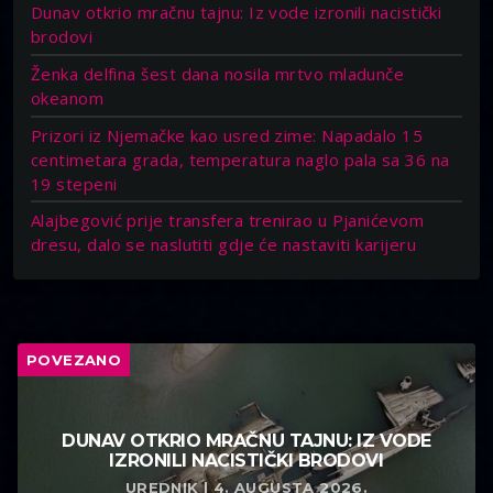
Dunav otkrio mračnu tajnu: Iz vode izronili nacistički
brodovi
Ženka delfina šest dana nosila mrtvo mladunče
okeanom
Prizori iz Njemačke kao usred zime: Napadalo 15
centimetara grada, temperatura naglo pala sa 36 na
19 stepeni
Alajbegović prije transfera trenirao u Pjanićevom
dresu, dalo se naslutiti gdje će nastaviti karijeru
POVEZANO
DUNAV OTKRIO MRAČNU TAJNU: IZ VODE
IZRONILI NACISTIČKI BRODOVI
UREDNIK | 4. AUGUSTA 2026.