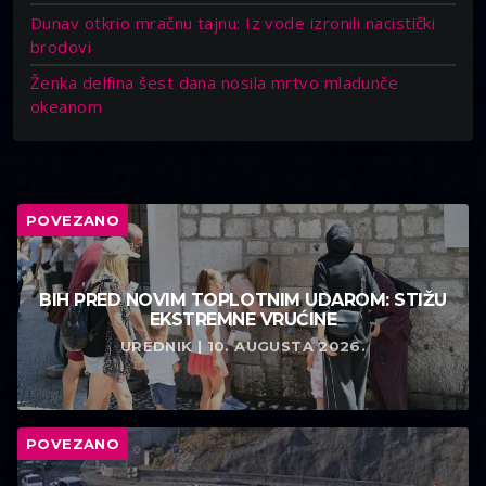
Dunav otkrio mračnu tajnu: Iz vode izronili nacistički
brodovi
Ženka delfina šest dana nosila mrtvo mladunče
okeanom
POVEZANO
BIH PRED NOVIM TOPLOTNIM UDAROM: STIŽU
EKSTREMNE VRUĆINE
UREDNIK | 10. AUGUSTA 2026.
POVEZANO