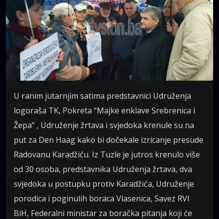
U ranim jutarnjim satima predstavnici Udruženja
logoraša TK, Pokreta “Majke enklave Srebrenica i
Žepa” , Udruženje žrtava i svjedoka krenule su na
put za Den Haag kako bi dočekale izricanje presude
Radovanu Karadžiću. Iz Tuzle je jutros krenulo više
od 30 osoba, predstavnika Udruženja žrtava, dva
svjedoka u postupku protiv Karadžića, Udruženje
porodica i poginulih boraca Vlasenica, Savez RVI
BiH, Federalni ministar za boračka pitanja koji će