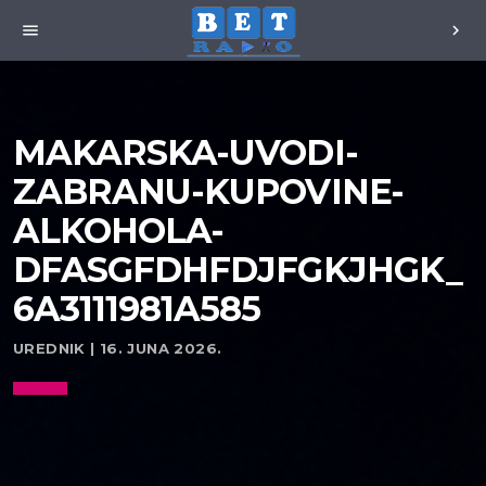
menu
chevron_right
MAKARSKA-UVODI-
ZABRANU-KUPOVINE-
ALKOHOLA-
DFASGFDHFDJFGKJHGK_
6A3111981A585
UREDNIK | 16. JUNA 2026.