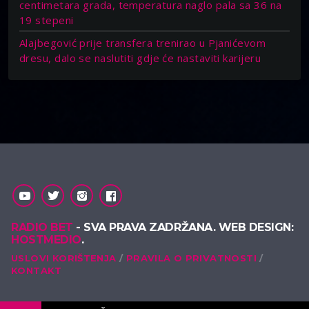
centimetara grada, temperatura naglo pala sa 36 na
19 stepeni
Alajbegović prije transfera trenirao u Pjanićevom
dresu, dalo se naslutiti gdje će nastaviti karijeru
RADIO BET
- SVA PRAVA ZADRŽANA. WEB DESIGN:
HOSTMEDIO
.
USLOVI KORIŠTENJA
PRAVILA O PRIVATNOSTI
KONTAKT