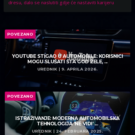
dresu, dalo se naslutiti gdje će nastaviti karijeru
POVEZANO
YOUTUBE STIGAO U AUTOMOBILE: KORISNICI
MOGU SLUŠATI ŠTA GOD ŽELE, ...
UREDNIK | 9. APRILA 2026.
POVEZANO
ISTRAŽIVANJE: MODERNA AUTOMOBILSKA
TEHNOLOGIJA ‘NE VIDI’ ...
UREDNIK | 24. FEBRUARA 2025.