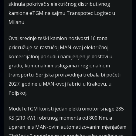
skinula pokrivač s električnog distributivnog
kamiona eTGM na sajmu Transpotec Logitec u
Milanu
Ovaj srednje teški kamion nosivosti 16 tona
pridružuje se rastućoj MAN-ovoj električnoj
komercijalnoj ponudi i namijenjen je dostavi u
gradu, komunalnim uslugama i regionalnom
transportu. Serijska proizvodnja trebala bi početi
2027. godine u MAN-ovoj fabrici u Krakovu, u
Poljskoj.
Model eTGM koristi jedan elektromotor snage 285
KS (210 kW) i obrtnog momenta od 800 Nm, a
uparen je s MAN-ovim automatizovanim mjenjačem
TipMatic 2 podešenim za gradske uslove vožnje sa