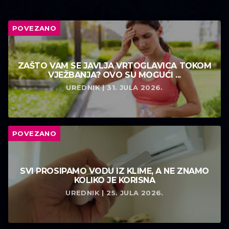
POVEZANO
ZAŠTO VAM SE JAVLJA VRTOGLAVICA TOKOM
VJEŽBANJA? OVO SU MOGUĆI ...
UREDNIK | 31. JULA 2026.
POVEZANO
SVI PROSIPAMO VODU IZ KLIME, A NE ZNAMO
KOLIKO JE KORISNA
UREDNIK | 25. JULA 2026.