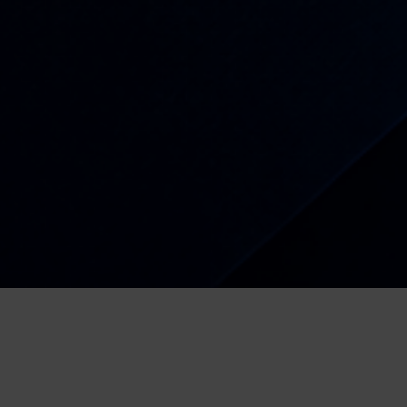
Radio
Kiša dobrih nota