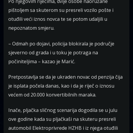
Po njegovim riječima, dvije osobe naoružane
pištoljem sa skuterom su presreli vozilo pošte i
otuđili veći iznos novca te se potom udaljili u
nepoznatom smjeru.
– Odmah po dojavi, policija blokirala je područje
sjeverno od grada i u toku je potraga na
počiniteljima – kazao je Marić.
Pretpostavlja se da je ukraden novac od penzija čija
je isplata počela danas, kao i da je riječ o iznosu
većem od 20.000 konvertibilnih maraka.
Inače, pljačka sličnog scenarija dogodila se u julu
ove godine kada su pljačkaši na skuteru presreli
automobil Elektroprivrede HZHB i iz njega otuđili