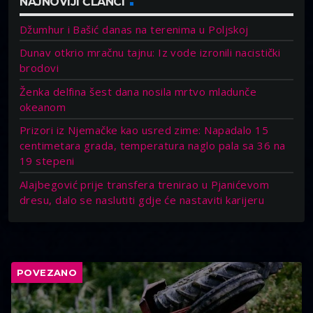
NAJNOVIJI ČLANCI
Džumhur i Bašić danas na terenima u Poljskoj
Dunav otkrio mračnu tajnu: Iz vode izronili nacistički
brodovi
Ženka delfina šest dana nosila mrtvo mladunče
okeanom
Prizori iz Njemačke kao usred zime: Napadalo 15
centimetara grada, temperatura naglo pala sa 36 na
19 stepeni
Alajbegović prije transfera trenirao u Pjanićevom
dresu, dalo se naslutiti gdje će nastaviti karijeru
POVEZANO