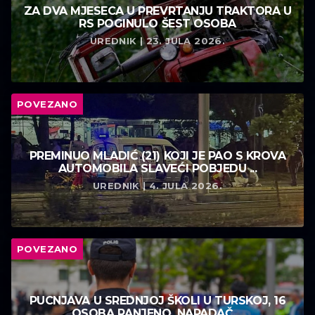
ZA DVA MJESECA U PREVRTANJU TRAKTORA U
RS POGINULO ŠEST OSOBA
UREDNIK | 23. JULA 2026.
POVEZANO
PREMINUO MLADIĆ (21) KOJI JE PAO S KROVA
AUTOMOBILA SLAVEĆI POBJEDU ...
UREDNIK | 4. JULA 2026.
POVEZANO
PUCNJAVA U SREDNJOJ ŠKOLI U TURSKOJ, 16
OSOBA RANJENO, NAPADAČ ...