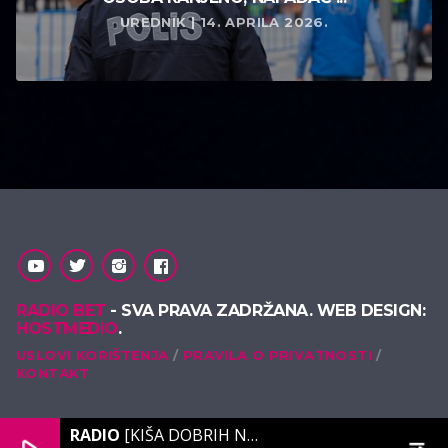
UREDNIK | 14. APRILA 2026.
RADIO BET
- SVA PRAVA ZADRŽANA. WEB DESIGN:
HOSTMEDIO
.
USLOVI KORIŠTENJA
PRAVILA O PRIVATNOSTI
KONTAKT
RADIO
[KIŠA DOBRIH NOTA]