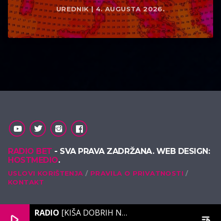
UREDNIK | 4. AUGUSTA 2026.
RADIO BET
- SVA PRAVA ZADRŽANA. WEB DESIGN:
HOSTMEDIO
.
USLOVI KORIŠTENJA
PRAVILA O PRIVATNOSTI
KONTAKT
RADIO
[KIŠA DOBRIH NOTA]
play_arrow
playlist_play