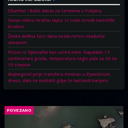
Džumhur i Bašić danas na terenima u Poljskoj
Dunav otkrio mračnu tajnu: Iz vode izronili nacistički
brodovi
Ženka delfina šest dana nosila mrtvo mladunče
okeanom
Prizori iz Njemačke kao usred zime: Napadalo 15
centimetara grada, temperatura naglo pala sa 36 na
19 stepeni
Alajbegović prije transfera trenirao u Pjanićevom
dresu, dalo se naslutiti gdje će nastaviti karijeru
POVEZANO