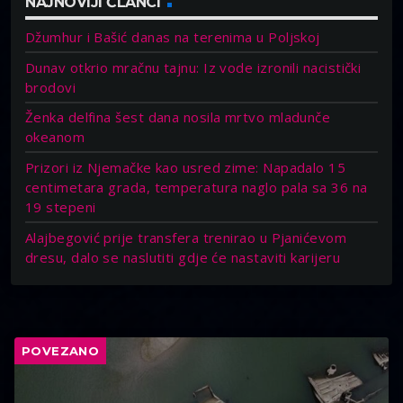
NAJNOVIJI ČLANCI
Džumhur i Bašić danas na terenima u Poljskoj
Dunav otkrio mračnu tajnu: Iz vode izronili nacistički
brodovi
Ženka delfina šest dana nosila mrtvo mladunče
okeanom
Prizori iz Njemačke kao usred zime: Napadalo 15
centimetara grada, temperatura naglo pala sa 36 na
19 stepeni
Alajbegović prije transfera trenirao u Pjanićevom
dresu, dalo se naslutiti gdje će nastaviti karijeru
POVEZANO