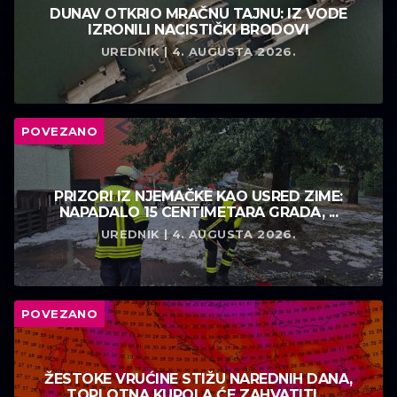
DUNAV OTKRIO MRAČNU TAJNU: IZ VODE
IZRONILI NACISTIČKI BRODOVI
UREDNIK | 4. AUGUSTA 2026.
POVEZANO
PRIZORI IZ NJEMAČKE KAO USRED ZIME:
NAPADALO 15 CENTIMETARA GRADA, ...
UREDNIK | 4. AUGUSTA 2026.
POVEZANO
ŽESTOKE VRUĆINE STIŽU NAREDNIH DANA,
TOPLOTNA KUPOLA ĆE ZAHVATITI ...