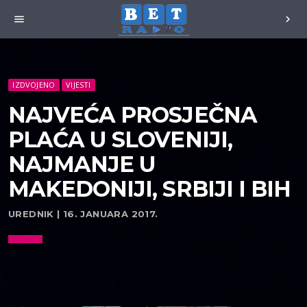
menu
chevron_right
IZDVOJENO
VIJESTI
NAJVEĆA PROSJEČNA
PLAĆA U SLOVENIJI,
NAJMANJE U
MAKEDONIJI, SRBIJI I BIH
UREDNIK | 16. JANUARA 2017.