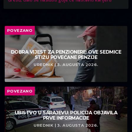
POVEZANO
DOBRA VIJEST ZA PENZIONERE: OVE SEDMICE
STIŽU POVEĆANE PENZIJE
UREDNIK | 3. AUGUSTA 2026.
POVEZANO
UBISTVO U SARAJEVU: POLICIJA OBJAVILA
PRVE INFORMACIJE
UREDNIK | 3. AUGUSTA 2026.