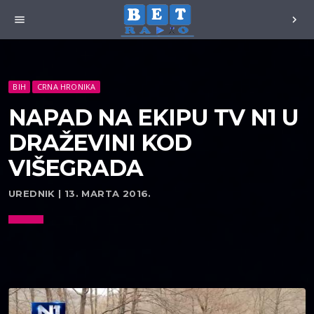
menu
chevron_right
BIH
CRNA HRONIKA
NAPAD NA EKIPU TV N1 U
DRAŽEVINI KOD
VIŠEGRADA
UREDNIK | 13. MARTA 2016.