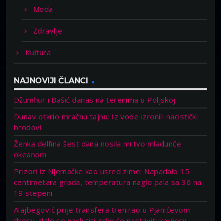
Moda
Zdravlje
Kultura
NAJNOVIJI ČLANCI
Džumhur i Bašić danas na terenima u Poljskoj
Dunav otkrio mračnu tajnu: Iz vode izronili nacistički
brodovi
Ženka delfina šest dana nosila mrtvo mladunče
okeanom
Prizori iz Njemačke kao usred zime: Napadalo 15
centimetara grada, temperatura naglo pala sa 36 na
19 stepeni
Alajbegović prije transfera trenirao u Pjanićevom
dresu, dalo se naslutiti gdje će nastaviti karijeru