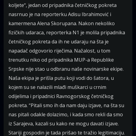
koljete“, jedan od pripadnika četničkog pokreta
nasrnuo je na reporterku Adisu Ibrahimović i
kamermena Alena Skorupana. Nakon nekoliko
fizičkih udaraca, reporterka N1 je molila pripadnika
četničkog pokreta da ih ne udaraju na šta je
napadač odgovorio riječima. Nažalost, u tom
trenutku niko od pripadnika MUP-a Republike
Srpske nije stao u odbranu naše novinarske ekipe.
Naša ekipa je prišla putu koji vodi do šatora, u
kojem su se nalazili mlađi muškarci u crnim
odijelima i pripadnici Ravnogorskog četničkog
pokreta. “Pitali smo ih da nam daju izjave, na šta su
nas pitali odakle dolazimo, i kada smo rekli da smo
iz Sarajeva, kazali su kako ne mogu davati izjave.
Stariji gospodin je tada prišao te tražio legitimaciju.