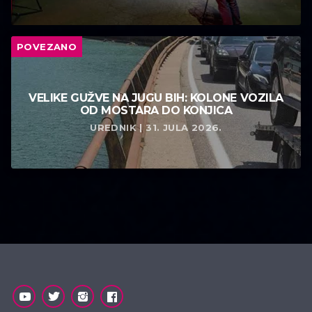
POVEZANO
VELIKE GUŽVE NA JUGU BIH: KOLONE VOZILA
OD MOSTARA DO KONJICA
UREDNIK | 31. JULA 2026.