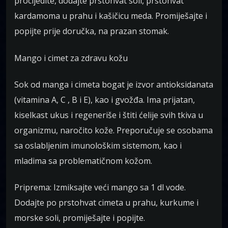
procijedite, dodajte prstohvat soli, prstohvat
kardamoma u prahu i kašičicu meda. Promiješajte i
popijte prije doručka, na prazan stomak.
Mango i cimet za zdravu kožu
Sok od manga i cimeta bogat je izvor antioksidanata
(vitamina A, C , B i E), kao i gvožđa. Ima prijatan,
kiselkast ukus i regeneriše i štiti ćelije svih tkiva u
organizmu, naročito kože. Preporučuje se osobama
sa oslabljenim imunološkim sistemom, kao i
mladima sa problematičnom kožom.
Priprema: Izmiksajte veći mango sa 1 dl vode.
Dodajte po prstohvat cimeta u prahu, kurkume i
morske soli, promiješajte i popijte.