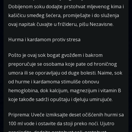
Dobijenom soku dodajte prstohvat mljevenog kima i
kašičicu smeđeg šećera, promiješajte i do služenja
ovaj napitak čuvajte u frižideru, pišu Nezavisne.
Hurma i kardamom protiv stresa
Pošto je ovaj sok bogat gvožđem i bakrom
preporučuje se osobama koje pate od hroničnog
umora ili se oporavljaju od duge bolesti. Naime, sok
od hurme i kardamoma stimuliše obnovu
hemoglobina, dok kalcijum, magnezijum i vitamin B
koje takođe sadrži opuštaju i djeluju umirujuće.
Priprema: Uveče izmiksajte deset očišćenih hurmi sa
100 ml vode i ostavite da stoji preko noći. Ujutro