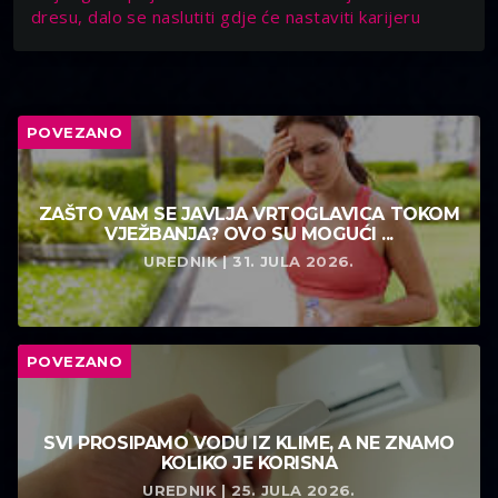
dresu, dalo se naslutiti gdje će nastaviti karijeru
POVEZANO
ZAŠTO VAM SE JAVLJA VRTOGLAVICA TOKOM
VJEŽBANJA? OVO SU MOGUĆI ...
UREDNIK | 31. JULA 2026.
POVEZANO
SVI PROSIPAMO VODU IZ KLIME, A NE ZNAMO
KOLIKO JE KORISNA
UREDNIK | 25. JULA 2026.