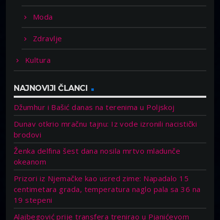
Moda
Zdravlje
Kultura
NAJNOVIJI ČLANCI
Džumhur i Bašić danas na terenima u Poljskoj
Dunav otkrio mračnu tajnu: Iz vode izronili nacistički
brodovi
Ženka delfina šest dana nosila mrtvo mladunče
okeanom
Prizori iz Njemačke kao usred zime: Napadalo 15
centimetara grada, temperatura naglo pala sa 36 na
19 stepeni
Alajbegović prije transfera trenirao u Pjanićevom