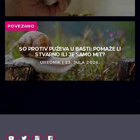
POVEZANO
SO PROTIV PUŽEVA U BAŠTI: POMAŽE LI
STVARNO ILI JE SAMO MIT?
UREDNIK | 23. JULA 2026.