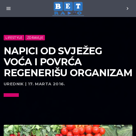
menu
chevron_right
LIFESTYLE
ZDRAVLJE
NAPICI OD SVJEŽEG
VOĆA I POVRĆA
REGENERIŠU ORGANIZAM
UREDNIK | 17. MARTA 2016.