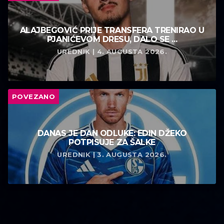
ALAJBEGOVIĆ PRIJE TRANSFERA TRENIRAO U
PJANIĆEVOM DRESU, DALO SE ...
UREDNIK | 4. AUGUSTA 2026.
POVEZANO
DANAS JE DAN ODLUKE: EDIN DŽEKO
POTPISUJE ZA ŠALKE
UREDNIK | 3. AUGUSTA 2026.