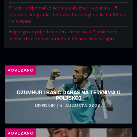
Prizori iz Njemačke kao usred zime: Napadalo 15
centimetara grada, temperatura naglo pala sa 36 na
19 stepeni
Alajbegović prije transfera trenirao u Pjanićevom
dresu, dalo se naslutiti gdje će nastaviti karijeru
POVEZANO
DŽUMHUR I BAŠIĆ DANAS NA TERENIMA U
POLJSKOJ
UREDNIK | 4. AUGUSTA 2026.
POVEZANO