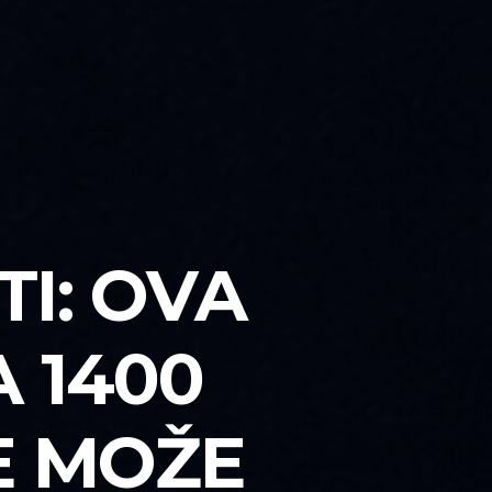
I: OVA
 1400
E MOŽE