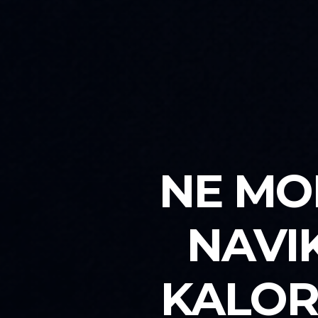
NE MO
NAVI
KALOR