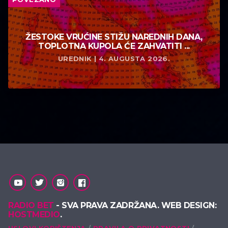
ŽESTOKE VRUĆINE STIŽU NAREDNIH DANA,
TOPLOTNA KUPOLA ĆE ZAHVATITI ...
UREDNIK | 4. AUGUSTA 2026.
RADIO BET
- SVA PRAVA ZADRŽANA. WEB DESIGN:
HOSTMEDIO
.