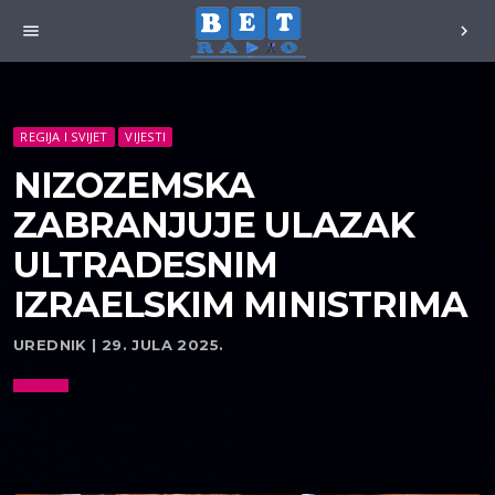
menu
chevron_right
REGIJA I SVIJET
VIJESTI
NIZOZEMSKA
ZABRANJUJE ULAZAK
ULTRADESNIM
IZRAELSKIM MINISTRIMA
UREDNIK | 29. JULA 2025.