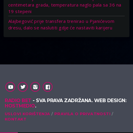
centimetara grada, temperatura naglo pala sa 36 na
19 stepeni
Alajbegović prije transfera trenirao u Pjanićevom
dresu, dalo se naslutiti gdje će nastaviti karijeru
RADIO BET
- SVA PRAVA ZADRŽANA. WEB DESIGN:
HOSTMEDIO
.
USLOVI KORIŠTENJA
PRAVILA O PRIVATNOSTI
KONTAKT