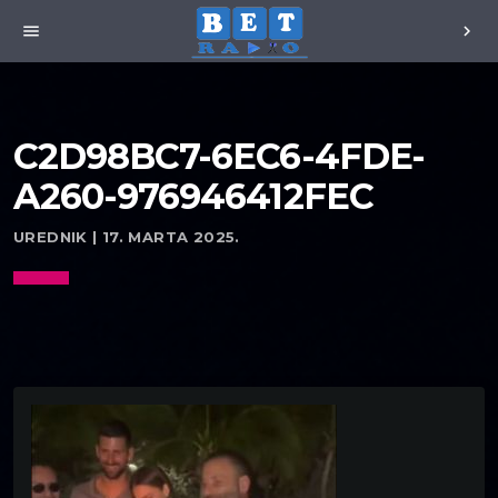
menu
chevron_right
C2D98BC7-6EC6-4FDE-
A260-976946412FEC
UREDNIK | 17. MARTA 2025.