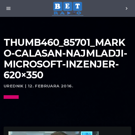
menu
chevron_right
THUMB460_85701_MARK
O-CALASAN-NAJMLADJI-
MICROSOFT-INZENJER-
620×350
UREDNIK | 12. FEBRUARA 2016.