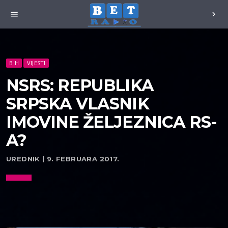
menu
chevron_right
BIH
VIJESTI
NSRS: REPUBLIKA
SRPSKA VLASNIK
IMOVINE ŽELJEZNICA RS-
A?
UREDNIK | 9. FEBRUARA 2017.