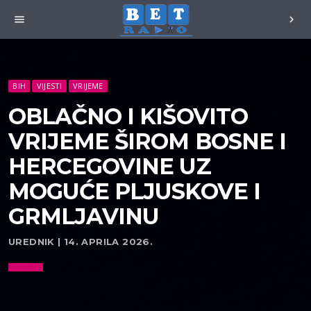
menu
chevron_right
BIH
VIJESTI
VRIJEME
OBLAČNO I KIŠOVITO
VRIJEME ŠIROM BOSNE I
HERCEGOVINE UZ
MOGUĆE PLJUSKOVE I
GRMLJAVINU
UREDNIK | 14. APRILA 2026.