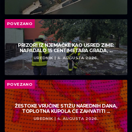
POVEZANO
PRIZORI IZ NJEMAČKE KAO USRED ZIME:
NAPADALO 15 CENTIMETARA GRADA, ...
UREDNIK | 4. AUGUSTA 2026.
POVEZANO
ŽESTOKE VRUĆINE STIŽU NAREDNIH DANA,
TOPLOTNA KUPOLA ĆE ZAHVATITI ...
UREDNIK | 4. AUGUSTA 2026.