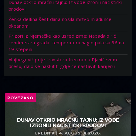
Dunav otkrio mračnu tajnu: Iz vode izronili nacistički
brodovi
Ženka delfina šest dana nosila mrtvo mladunče
okeanom
Prizori iz Njemačke kao usred zime: Napadalo 15
centimetara grada, temperatura naglo pala sa 36 na
19 stepeni
Alajbegović prije transfera trenirao u Pjanićevom
dresu, dalo se naslutiti gdje će nastaviti karijeru
POVEZANO
DUNAV OTKRIO MRAČNU TAJNU: IZ VODE
IZRONILI NACISTIČKI BRODOVI
UREDNIK | 4. AUGUSTA 2026.