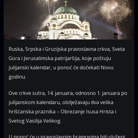
Ruska, Srpska i Gruzijska pravoslavna crkva, Sveta
Gora i Jerusalimska patrijaršija, koje poštuju
julijanski kalendar, u ponoć će dočekati Novu
godinu.
Ove crkve sutra, 14. januara, odnosno 1. januara po
julijanskom kalendaru, obilježavaju dva velika
hrišćanska praznika – Obrezanje Isusa Hrista i
Svetog Vasilija Velikog.
U ponoć će u pravoslavnim hramovima biti služeni