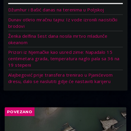
Džumhur i Bašić danas na terenima u Poljskoj
Dunav otkrio mračnu tajnu: Iz vode izronili nacistički
brodovi
Ženka delfina šest dana nosila mrtvo mladunče
okeanom
Prizori iz Njemačke kao usred zime: Napadalo 15
centimetara grada, temperatura naglo pala sa 36 na
19 stepeni
Alajbegović prije transfera trenirao u Pjanićevom
dresu, dalo se naslutiti gdje će nastaviti karijeru
POVEZANO