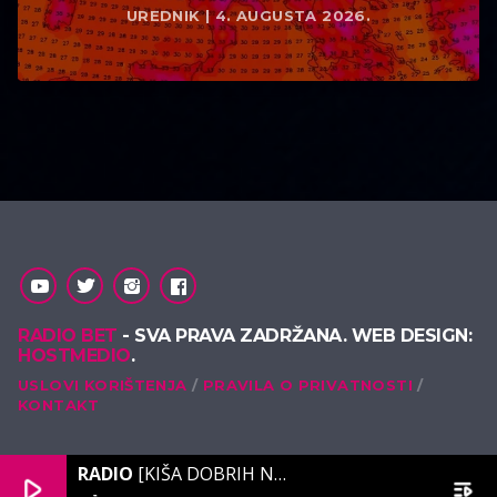
UREDNIK | 4. AUGUSTA 2026.
RADIO BET
- SVA PRAVA ZADRŽANA. WEB DESIGN:
HOSTMEDIO
.
USLOVI KORIŠTENJA
PRAVILA O PRIVATNOSTI
KONTAKT
RADIO
[KIŠA DOBRIH NOTA]
play_arrow
playlist_play