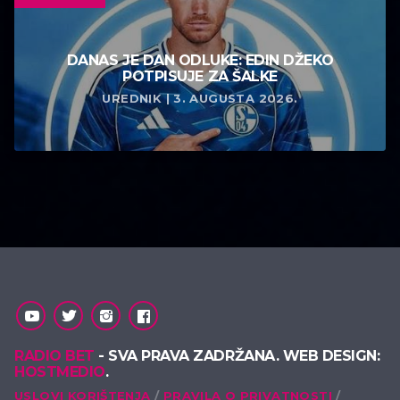
DANAS JE DAN ODLUKE: EDIN DŽEKO
POTPISUJE ZA ŠALKE
UREDNIK | 3. AUGUSTA 2026.
RADIO BET
- SVA PRAVA ZADRŽANA. WEB DESIGN:
HOSTMEDIO
.
USLOVI KORIŠTENJA
PRAVILA O PRIVATNOSTI