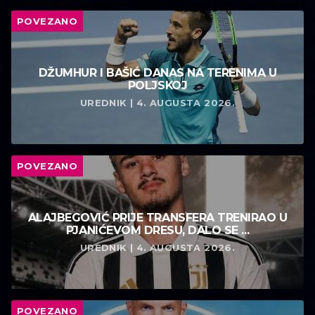
POVEZANO
DŽUMHUR I BAŠIĆ DANAS NA TERENIMA U
POLJSKOJ
UREDNIK | 4. AUGUSTA 2026.
POVEZANO
ALAJBEGOVIĆ PRIJE TRANSFERA TRENIRAO U
PJANIĆEVOM DRESU, DALO SE ...
UREDNIK | 4. AUGUSTA 2026.
POVEZANO