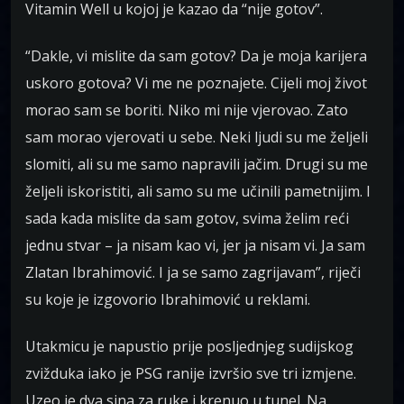
Vitamin Well u kojoj je kazao da “nije gotov”.
“Dakle, vi mislite da sam gotov? Da je moja karijera
uskoro gotova? Vi me ne poznajete. Cijeli moj život
morao sam se boriti. Niko mi nije vjerovao. Zato
sam morao vjerovati u sebe. Neki ljudi su me željeli
slomiti, ali su me samo napravili jačim. Drugi su me
željeli iskoristiti, ali samo su me učinili pametnijim. I
sada kada mislite da sam gotov, svima želim reći
jednu stvar – ja nisam kao vi, jer ja nisam vi. Ja sam
Zlatan Ibrahimović. I ja se samo zagrijavam”, riječi
su koje je izgovorio Ibrahimović u reklami.
Utakmicu je napustio prije posljednjeg sudijskog
zvižduka iako je PSG ranije izvršio sve tri izmjene.
Uzeo je dva sina za ruke i krenuo u tunel. Na