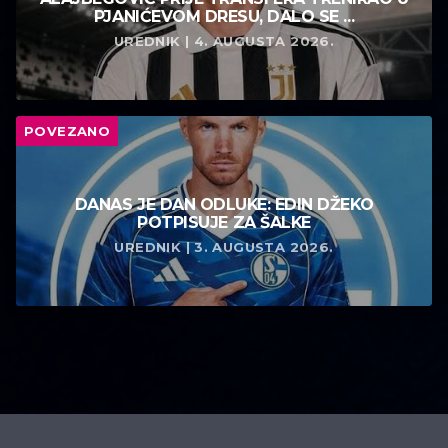
PJANIĆEVOM DRESU, DALO SE ...
UREDNIK | 4. AUGUSTA 2026.
POVEZANO
DANAS JE DAN ODLUKE: EDIN DŽEKO
POTPISUJE ZA ŠALKE
UREDNIK | 3. AUGUSTA 2026.