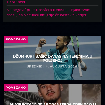
19 stepeni
Alajbegović prije transfera trenirao u Pjanićevom
dresu, dalo se naslutiti gdje će nastaviti karijeru
POVEZANO
DŽUMHUR I BAŠIĆ DANAS NA TERENIMA U
POLJSKOJ
UREDNIK | 4. AUGUSTA 2026.
POVEZANO
ALAJBEGOVIĆ PRIJE TRANSFERA TRENIRAO U