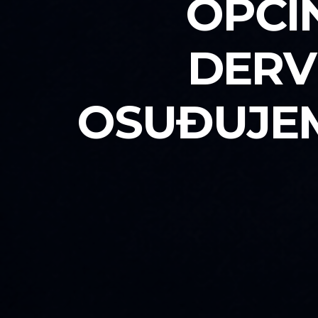
OPĆI
DERV
OSUĐUJEM