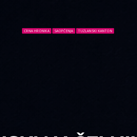
CRNA HRONIKA
SAOPĆENJA
TUZLANSKI KANTON