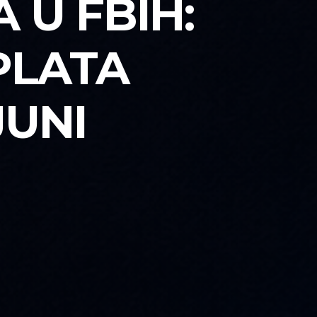
 U FBIH:
PLATA
JUNI