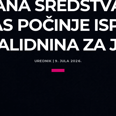
NA SREDSTVA
S POČINJE IS
ALIDNINA ZA 
UREDNIK | 9. JULA 2026.