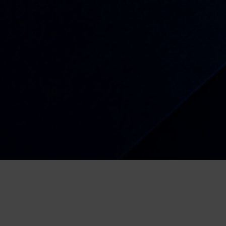
Radio
Kiša dobrih nota