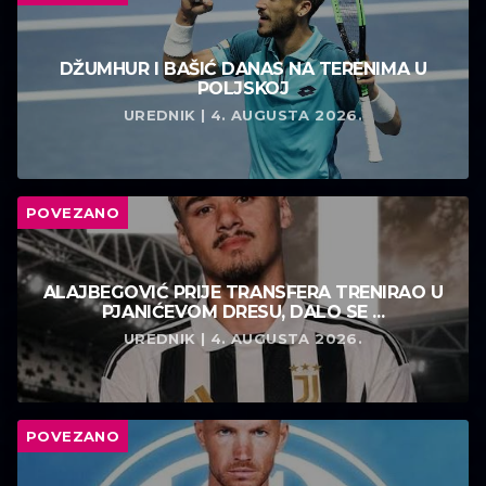
DŽUMHUR I BAŠIĆ DANAS NA TERENIMA U
POLJSKOJ
UREDNIK | 4. AUGUSTA 2026.
POVEZANO
ALAJBEGOVIĆ PRIJE TRANSFERA TRENIRAO U
PJANIĆEVOM DRESU, DALO SE ...
UREDNIK | 4. AUGUSTA 2026.
POVEZANO