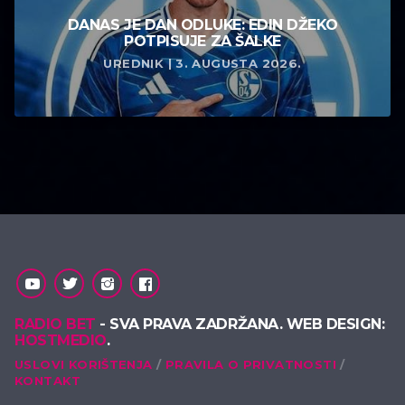
DANAS JE DAN ODLUKE: EDIN DŽEKO
POTPISUJE ZA ŠALKE
UREDNIK | 3. AUGUSTA 2026.
RADIO BET
- SVA PRAVA ZADRŽANA. WEB DESIGN:
HOSTMEDIO
.
USLOVI KORIŠTENJA
PRAVILA O PRIVATNOSTI
KONTAKT