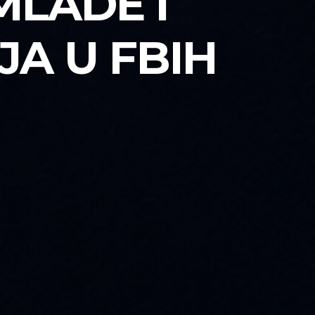
MLADE I
A U FBIH