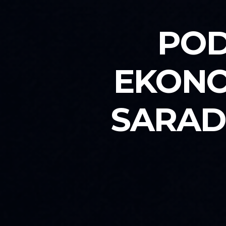
POD
EKONO
SARADN