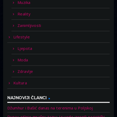
Muzika
Reality
Zanimljivosti
Lifestyle
Ljepota
Moda
Zdravlje
Kultura
NAJNOVIJI ČLANCI
Džumhur i Bašić danas na terenima u Poljskoj
Dunav otkrio mračnu tajnu: Iz vode izronili nacistički