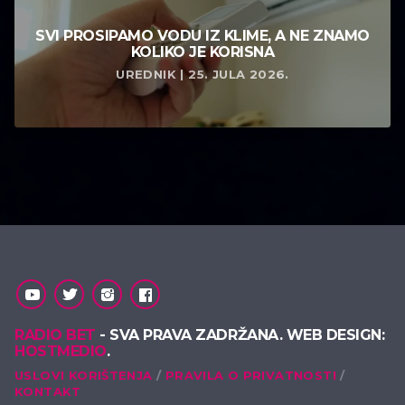
SVI PROSIPAMO VODU IZ KLIME, A NE ZNAMO
KOLIKO JE KORISNA
UREDNIK | 25. JULA 2026.
RADIO BET
- SVA PRAVA ZADRŽANA. WEB DESIGN:
HOSTMEDIO
.
USLOVI KORIŠTENJA
PRAVILA O PRIVATNOSTI
KONTAKT