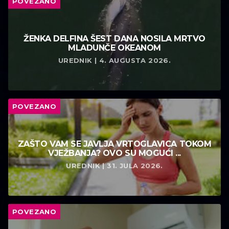
POVEZANO
ŽENKA DELFINA ŠEST DANA NOSILA MRTVO
MLADUNČE OKEANOM
UREDNIK | 4. AUGUSTA 2026.
POVEZANO
ZAŠTO VAM SE JAVLJA VRTOGLAVICA TOKOM
VJEŽBANJA? OVO SU MOGUĆI ...
UREDNIK | 31. JULA 2026.
POVEZANO