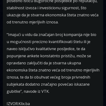
posebno ističu dugoročne posljedice po reputaciju,
stabilnost izvoza i investicionu sigurnost, što
ukazuje da je stvarna ekonomska šteta znatno veća
od trenutno mjerljivih iznosa.
“Imajući u vidu da značajan broj kompanija nije bio
u mogućnosti precizno kvantifikovati štetu ili je
naveo isključivo kvalitativne posljedice, te da
popunjene ankete konstatnto pristižu, može se
opravdano zaključiti da je stvarna ukupna
ekonomska šteta znatno veća od trenutno mjerljivih
iznosa, te da bi obuhvat većeg broja privrednih
subjekata dodatno značajno povećao iskazane
gubitke”, navode iz VTK.
IZVOR:Klix.ba