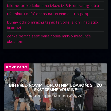
Kilometarske kolone na izlazu iz BiH od ranog jutra
Džumhur i Bašić danas na terenima u Poljskoj
Dunav otkrio mračnu tajnu: Iz vode izronili nacistički
brodovi
Ženka delfina šest dana nosila mrtvo mladunče
okeanom
POVEZANO
BIH PRED NOVIM TOPLOTNIM UDAROM: STIŽU
EKSTREMNE VRUĆINE
UREDNIK | 10. AUGUSTA 2026.