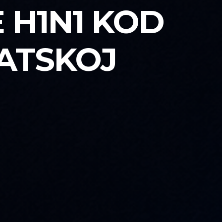
 H1N1 KOD
VATSKOJ