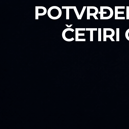
POTVRĐEN
ČETIRI