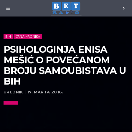
menu
chevron_right
BIH
CRNA HRONIKA
PSIHOLOGINJA ENISA
MEŠIĆ O POVEĆANOM
BROJU SAMOUBISTAVA U
BIH
UREDNIK | 17. MARTA 2016.