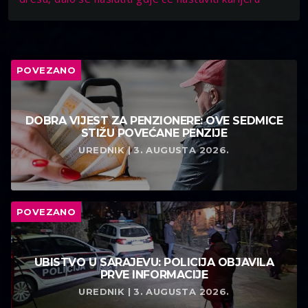
POVEZANO
DOBRA VIJEST ZA PENZIONERE: OVE SEDMICE
STIŽU POVEĆANE PENZIJE
UREDNIK | 3. AUGUSTA 2026.
POVEZANO
UBISTVO U SARAJEVU: POLICIJA OBJAVILA
PRVE INFORMACIJE
UREDNIK | 3. AUGUSTA 2026.