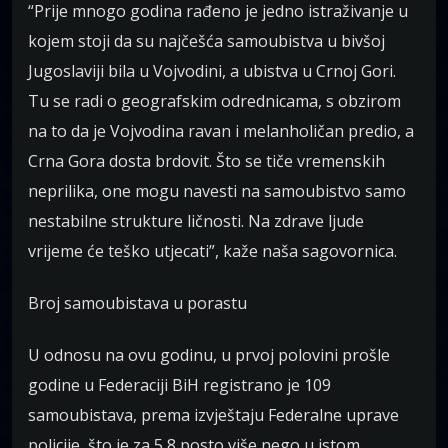
“Prije mnogo godina rađeno je jedno istraživanje u
kojem stoji da su najčešća samoubistva u bivšoj
Jugoslaviji bila u Vojvodini, a ubistva u Crnoj Gori.
Tu se radi o geografskim odrednicama, s obzirom
na to da je Vojvodina ravan i melanholičan predio, a
Crna Gora dosta brdovit. Što se tiče vremenskih
neprilika, one mogu navesti na samoubistvo samo
nestabilne strukture ličnosti. Na zdrave ljude
vrijeme će teško utjecati”, kaže naša sagovornica.
Broj samoubistava u porastu
U odnosu na ovu godinu, u prvoj polovini prošle
godine u Federaciji BiH registrano je 109
samoubistava, prema izvještaju Federalne uprave
policije, što je za 5,8 posto više nego u istom