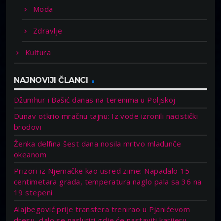
Moda
Zdravlje
Kultura
NAJNOVIJI ČLANCI
Džumhur i Bašić danas na terenima u Poljskoj
Dunav otkrio mračnu tajnu: Iz vode izronili nacistički
brodovi
Ženka delfina šest dana nosila mrtvo mladunče
okeanom
Prizori iz Njemačke kao usred zime: Napadalo 15
centimetara grada, temperatura naglo pala sa 36 na
19 stepeni
Alajbegović prije transfera trenirao u Pjanićevom
dresu, dalo se naslutiti gdje će nastaviti karijeru