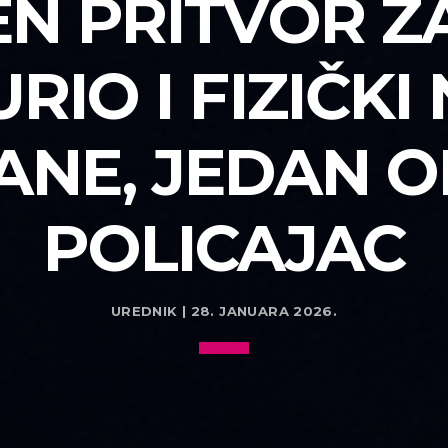
N PRITVOR Z
URIO I FIZIČK
NE, JEDAN OD
POLICAJAC
UREDNIK | 28. JANUARA 2026.