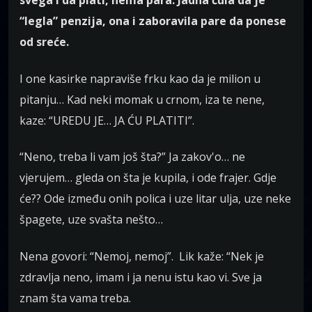
svega i da plati, nema para. Jadna čula da je
“legla” penzija, ona i zaboravila pare da ponese
od sreće.
I one kasirke napraviše frku kao da je milion u
pitanju… Kad neki momak u crnom, iza te nene,
kaze: “UREDU JE… JA ĆU PLATITI”.
“Neno, treba li vam još šta?” Ja zakov'o… ne
vjerujem… gleda on šta je kupila, i ode frajer. Gdje
će?? Ode između onih polica i uze litar ulja, uze neke
špagete, uze svašta nešto…
Nena govori: “Nemoj, nemoj”. Lik kaže: “Nek je
zdravlja neno, imam i ja nenu istu kao vi. Sve ja
znam šta vama treba.