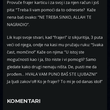
Provuče frajer karticu i za svoj i za njen račun i još
pita: “Treba li vam pomoći da to odnesete? Kaže
nena baš ovako: “NE TREBA SINKO, ALLAH TE
NAGRADIO”.
Lik kupi svoje stvari, kad “frajeri” iz sikjuritija, 3 puta
veći od njega, ondje na kasi mu pružaju ruku: “Svaka
čast, momčino!” Kaže on njima: “U istoj ste
mogućnosti kao i ja, što niste i vi pomogli? Samo
gledate kako drugi nemaju ništa. De, pusti me da
prođem… HVALA VAM PUNO BAŠ STE LJUBAZNI”
Ja ljudi zakov'o!!! Ko je frajer? To mi je od danas idol!”
KOMENTARI