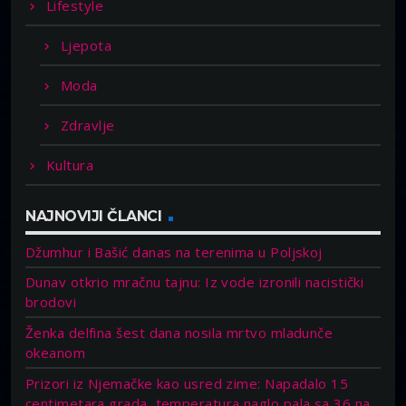
Lifestyle
Ljepota
Moda
Zdravlje
Kultura
NAJNOVIJI ČLANCI
Džumhur i Bašić danas na terenima u Poljskoj
Dunav otkrio mračnu tajnu: Iz vode izronili nacistički
brodovi
Ženka delfina šest dana nosila mrtvo mladunče
okeanom
Prizori iz Njemačke kao usred zime: Napadalo 15
centimetara grada, temperatura naglo pala sa 36 na