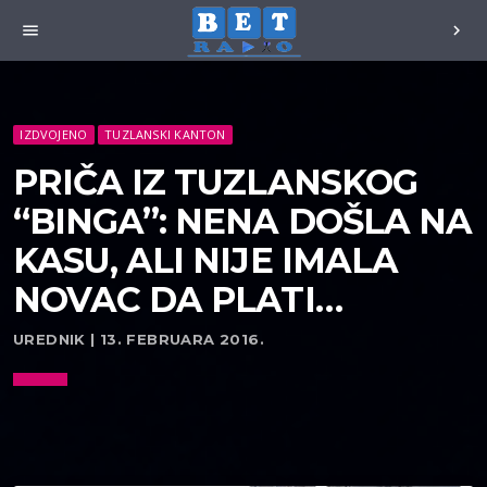
menu
chevron_right
IZDVOJENO
TUZLANSKI KANTON
PRIČA IZ TUZLANSKOG
“BINGA”: NENA DOŠLA NA
KASU, ALI NIJE IMALA
NOVAC DA PLATI…
UREDNIK | 13. FEBRUARA 2016.