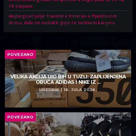
19 stepeni
Alajbegović prije transfera trenirao u Pjanićevom
dresu, dalo se naslutiti gdje će nastaviti karijeru
POVEZANO
VELIKA AKCIJA UIO BIH U TUZLI: ZAPLIJENJENA
OBUĆA ADIDAS I NIKE IZ ...
UREDNIK | 16. JULA 2026.
POVEZANO