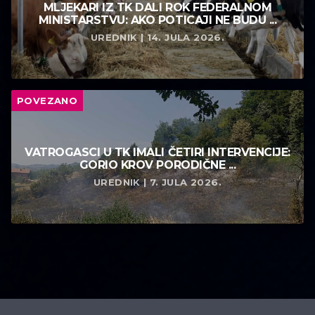
MLJEKARI IZ TK DALI ROK FEDERALNOM
MINISTARSTVU: AKO POTICAJI NE BUDU ...
UREDNIK | 14. JULA 2026.
POVEZANO
VATROGASCI U TK IMALI ČETIRI INTERVENCIJE:
GORIO KROV PORODIČNE ...
UREDNIK | 7. JULA 2026.