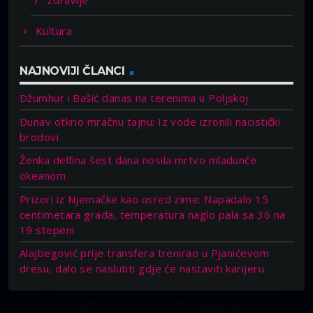
Zdravlje
Kultura
NAJNOVIJI ČLANCI
Džumhur i Bašić danas na terenima u Poljskoj
Dunav otkrio mračnu tajnu: Iz vode izronili nacistički
brodovi
Ženka delfina šest dana nosila mrtvo mladunče
okeanom
Prizori iz Njemačke kao usred zime: Napadalo 15
centimetara grada, temperatura naglo pala sa 36 na
19 stepeni
Alajbegović prije transfera trenirao u Pjanićevom
dresu, dalo se naslutiti gdje će nastaviti karijeru