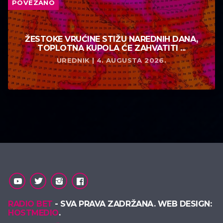
POVEZANO
ŽESTOKE VRUĆINE STIŽU NAREDNIH DANA,
TOPLOTNA KUPOLA ĆE ZAHVATITI ...
UREDNIK | 4. AUGUSTA 2026.
RADIO BET
- SVA PRAVA ZADRŽANA. WEB DESIGN:
HOSTMEDIO
.