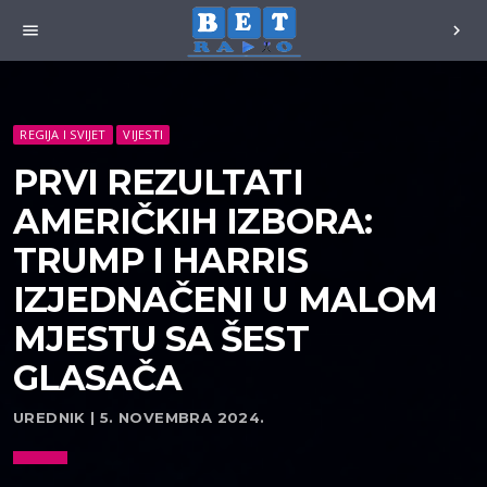
menu
chevron_right
REGIJA I SVIJET
VIJESTI
PRVI REZULTATI
AMERIČKIH IZBORA:
TRUMP I HARRIS
IZJEDNAČENI U MALOM
MJESTU SA ŠEST
GLASAČA
UREDNIK | 5. NOVEMBRA 2024.