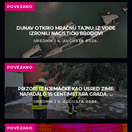
POVEZANO
DUNAV OTKRIO MRAČNU TAJNU: IZ VODE
IZRONILI NACISTIČKI BRODOVI
UREDNIK | 4. AUGUSTA 2026.
POVEZANO
PRIZORI IZ NJEMAČKE KAO USRED ZIME:
NAPADALO 15 CENTIMETARA GRADA, ...
UREDNIK | 4. AUGUSTA 2026.
POVEZANO