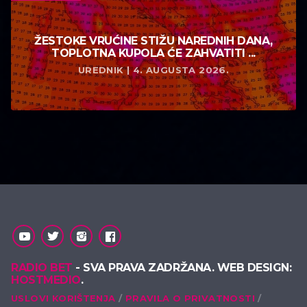
ŽESTOKE VRUĆINE STIŽU NAREDNIH DANA,
TOPLOTNA KUPOLA ĆE ZAHVATITI ...
UREDNIK | 4. AUGUSTA 2026.
RADIO BET
- SVA PRAVA ZADRŽANA. WEB DESIGN:
HOSTMEDIO
.
USLOVI KORIŠTENJA
PRAVILA O PRIVATNOSTI