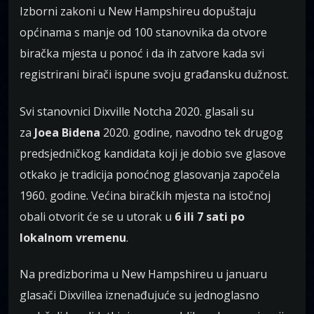
Izborni zakoni u New Hampshireu dopuštaju
općinama s manje od 100 stanovnika da otvore
biračka mjesta u ponoć i da ih zatvore kada svi
registrirani birači ispune svoju građansku dužnost.
Svi stanovnici Dixville Notcha 2020. glasali su
za
Joea Bidena
2020. godine, navodno tek drugog
predsjedničkog kandidata koji je dobio sve glasove
otkako je tradicija ponoćnog glasovanja započela
1960. godine. Većina biračkih mjesta na istočnoj
obali otvorit će se u utorak u
6 ili 7 sati po
lokalnom vremenu
.
Na predizborima u New Hampshireu u januaru
glasači Dixvillea iznenađujuće su jednoglasno