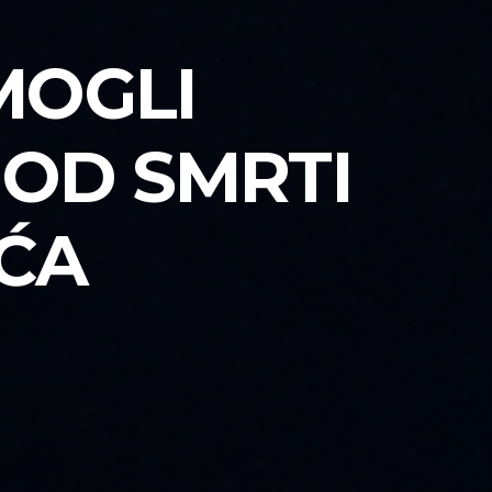
MOGLI
 OD SMRTI
IĆA