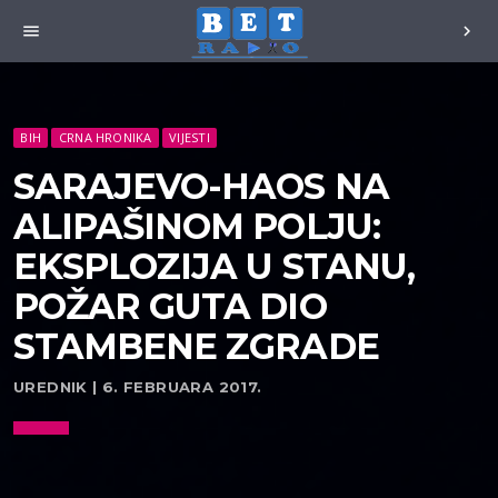
menu
chevron_right
BIH
CRNA HRONIKA
VIJESTI
SARAJEVO-HAOS NA
ALIPAŠINOM POLJU:
EKSPLOZIJA U STANU,
POŽAR GUTA DIO
STAMBENE ZGRADE
UREDNIK | 6. FEBRUARA 2017.