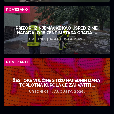
POVEZANO
PRIZORI IZ NJEMAČKE KAO USRED ZIME:
NAPADALO 15 CENTIMETARA GRADA, ...
UREDNIK | 4. AUGUSTA 2026.
POVEZANO
ŽESTOKE VRUĆINE STIŽU NAREDNIH DANA,
TOPLOTNA KUPOLA ĆE ZAHVATITI ...
UREDNIK | 4. AUGUSTA 2026.