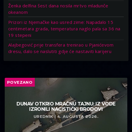
Ženka delfina šest dana nosila mrtvo mladunče
okeanom
Prizori iz Njemačke kao usred zime: Napadalo 15
centimetara grada, temperatura naglo pala sa 36 na
19 stepeni
Alajbegović prije transfera trenirao u Pjanićevom
dresu, dalo se naslutiti gdje će nastaviti karijeru
POVEZANO
DUNAV OTKRIO MRAČNU TAJNU: IZ VODE
IZRONILI NACISTIČKI BRODOVI
UREDNIK | 4. AUGUSTA 2026.