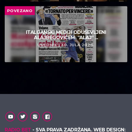
POVEZANO
ITALIJANSKI MEDIJI ODUŠEVLJENI
ALAJBEGOVIĆEM: “ALAJ” ...
UREDNIK | 30. JULA 2026.
RADIO BET
- SVA PRAVA ZADRŽANA. WEB DESIGN: