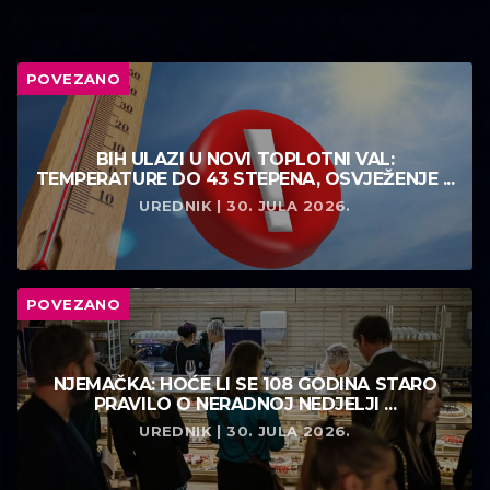
POVEZANO
BIH ULAZI U NOVI TOPLOTNI VAL:
TEMPERATURE DO 43 STEPENA, OSVJEŽENJE ...
UREDNIK | 30. JULA 2026.
POVEZANO
NJEMAČKA: HOĆE LI SE 108 GODINA STARO
PRAVILO O NERADNOJ NEDJELJI ...
UREDNIK | 30. JULA 2026.