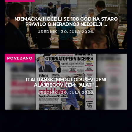
NJEMAČKA: HOĆE LI SE 108 GODINA STARO
PRAVILO O NERADNOJ NEDJELJI ...
UREDNIK | 30. JULA 2026.
POVEZANO
ITALIJANSKI MEDIJI ODUŠEVLJENI
ALAJBEGOVIĆEM: “ALAJ” ...
UREDNIK | 30. JULA 2026.