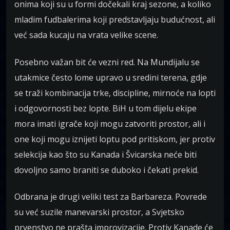
onima koji su u formi dočekali kraj sezone, a koliko
mladim fudbalerima koji predstavljaju budućnost, ali
već sada kucaju na vrata velike scene.
Posebno važan bit će vezni red. Na Mundijalu se
utakmice često lome upravo u sredini terena, gdje
se traži kombinacija trke, discipline, mirnoće na lopti
i odgovornosti bez lopte. BiH u tom dijelu ekipe
mora imati igrače koji mogu zatvoriti prostor, ali i
one koji mogu iznijeti loptu pod pritiskom, jer protiv
selekcija kao što su Kanada i Švicarska neće biti
dovoljno samo braniti se duboko i čekati prekid.
Odbrana je drugi veliki test za Barbareza. Povrede
su već suzile manevarski prostor, a Svjetsko
prvenstvo ne prašta improvizacije. Protiv Kanade će