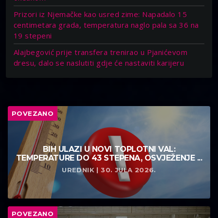
Prizori iz Njemačke kao usred zime: Napadalo 15
centimetara grada, temperatura naglo pala sa 36 na
19 stepeni
Alajbegović prije transfera trenirao u Pjanićevom
dresu, dalo se naslutiti gdje će nastaviti karijeru
POVEZANO
BIH ULAZI U NOVI TOPLOTNI VAL:
TEMPERATURE DO 43 STEPENA, OSVJEŽENJE ...
UREDNIK | 30. JULA 2026.
POVEZANO