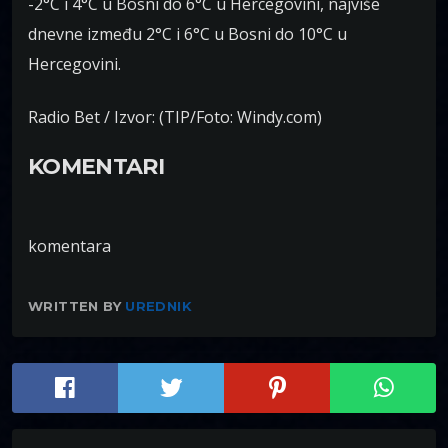
-2°C i 4°C u Bosni do 6°C u Hercegovini, najviše
dnevne između 2°C i 6°C u Bosni do 10°C u
Hercegovini.
Radio Bet / Izvor: (TIP/Foto: Windy.com)
KOMENTARI
komentara
WRITTEN BY
UREDNIK