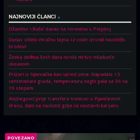
NAJNOVIJI ČLANCI
Džumhur i Bašić danas na terenima u Poljskoj
Dunav otkrio mračnu tajnu: Iz vode izronili nacistički
brodovi
Ženka delfina šest dana nosila mrtvo mladunče
okeanom
Prizori iz Njemačke kao usred zime: Napadalo 15
centimetara grada, temperatura naglo pala sa 36 na
19 stepeni
Alajbegović prije transfera trenirao u Pjanićevom
dresu, dalo se naslutiti gdje će nastaviti karijeru
POVEZANO