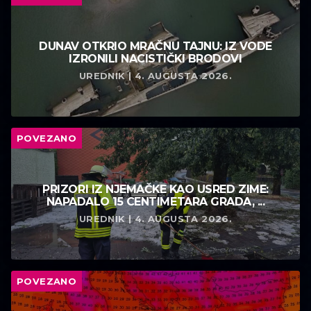
DUNAV OTKRIO MRAČNU TAJNU: IZ VODE
IZRONILI NACISTIČKI BRODOVI
UREDNIK | 4. AUGUSTA 2026.
POVEZANO
PRIZORI IZ NJEMAČKE KAO USRED ZIME:
NAPADALO 15 CENTIMETARA GRADA, ...
UREDNIK | 4. AUGUSTA 2026.
POVEZANO