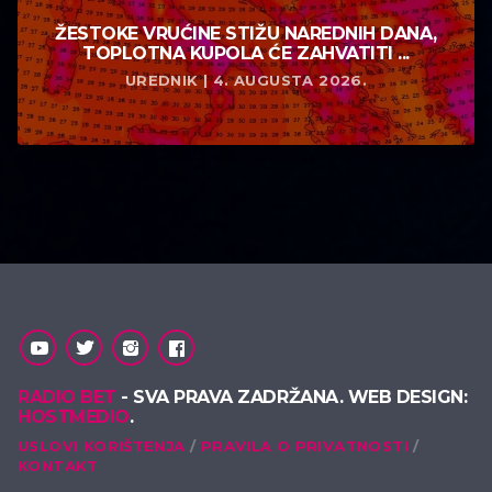
ŽESTOKE VRUĆINE STIŽU NAREDNIH DANA,
TOPLOTNA KUPOLA ĆE ZAHVATITI ...
UREDNIK | 4. AUGUSTA 2026.
RADIO BET
- SVA PRAVA ZADRŽANA. WEB DESIGN:
HOSTMEDIO
.
USLOVI KORIŠTENJA
PRAVILA O PRIVATNOSTI
KONTAKT